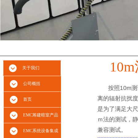
10m
关于我们
公司概括
按照10m测试
离的辐射抗扰度
首页
是为了满足大
EMC筹建暗室产品
ｍ法的测试，
兼容测试
。
EMC系统设备集成