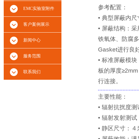
参考配置：
EMC实验室附件
• 典型屏蔽内尺
客户案例展示
• 屏蔽结构：采用
铁氧体、防腐
新闻中心
Gasket进行
服务范围
• 标准屏蔽模
板的厚度≥2m
联系我们
行连接
。
主要性能：
• 辐射抗扰度测试
• 辐射发射测试：
• 静区尺寸：
• 屏蔽效能：满